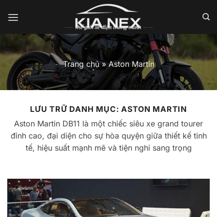
Bỏ
qua
nội
dung
Trang chủ
»
Aston Martin
LƯU TRỮ DANH MỤC:
ASTON MARTIN
Aston Martin DB11 là một chiếc siêu xe grand tourer
đỉnh cao, đại diện cho sự hòa quyện giữa thiết kế tinh
tế, hiệu suất mạnh mẽ và tiện nghi sang trọng