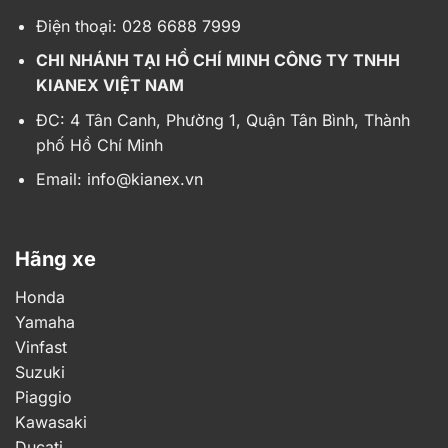
Honda
Yamaha
Vinfast
Suzuki
Piaggio
Kawasaki
Ducati
Xe HOT
Giá xe Vario 160
Giá xe Lead
Giá xe SH Mode 125
Giá xe Exciter 155
Vinfast Klara S
Wave Alpha 110
Yamaha Grande