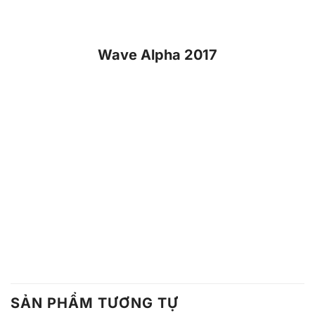
SẢN PHẨM TƯƠNG TỰ
Honda Wave RSX 110
Honda Vision
FI
21.790.000
VNĐ
34.942.000
VNĐ
Xem chi tiết
Xem chi tiết