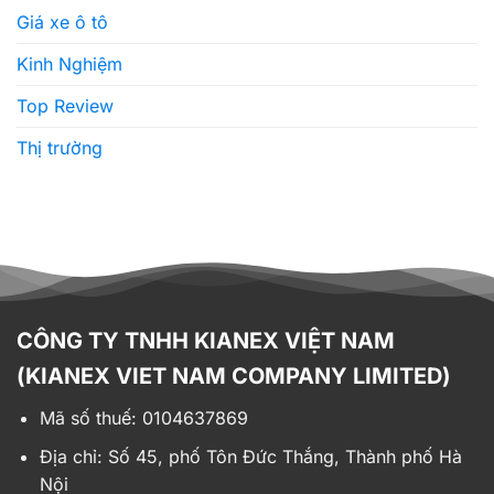
CÔNG TY TNHH KIANEX VIỆT NAM
(KIANEX VIET NAM COMPANY LIMITED)
Mã số thuế: 0104637869
Địa chỉ:
Số 45, phố Tôn Đức Thắng, Thành phố Hà
Nội
Điện thoại: 028 6688 7999
CHI NHÁNH TẠI HỒ CHÍ MINH CÔNG TY TNHH
KIANEX VIỆT NAM
ĐC: 4 Tân Canh, Phường 1, Quận Tân Bình, Thành
phố Hồ Chí Minh
Email:
info@kianex.vn
Hãng xe