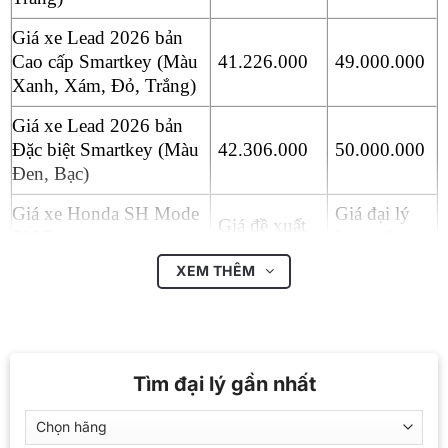
Giá xe Lead 2026 bản
Cao cấp Smartkey (Màu
41.226.000
49.000.000
Xanh, Xám, Đỏ, Trắng)
Giá xe Lead 2026 bản
Đặc biệt Smartkey (Màu
42.306.000
50.000.000
Đen, Bạc)
Giá xe Honda SH Mode
Giá đại lý
Giá đề xuất
2026
bao giấy
XEM THÊM
Giá xe SH Mode 2026
55.659.000
76.300.000
bản Tiêu chuẩn CBS
Giá xe SH Mode 2026
60.666.000
88.000.000
bản Thời trang ABS
Tìm đại lý gần nhất
Giá xe SH Mode 2026
61.844.000
89.000.000
bản Đặc biệt ABS