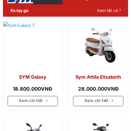
Xe tay ga
Xem tất cả
SYM Galaxy
Sym Attila Elizabeth
18.800.000
VNĐ
28.000.000
VNĐ
Xem chi tiết
Xem chi tiết