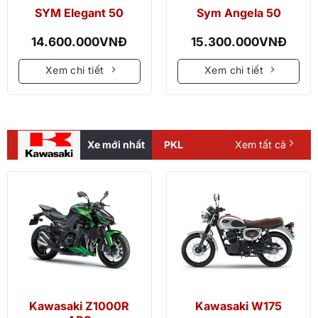
SYM Elegant 50
Sym Angela 50
14.600.000
VNĐ
15.300.000
VNĐ
Xem chi tiết
Xem chi tiết
Xe mới nhất
PKL
Xem tất cả
Kawasaki Z1000R
Kawasaki W175