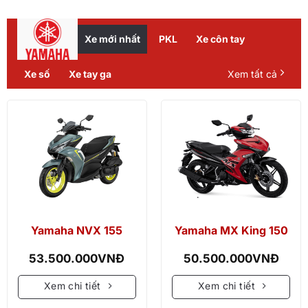
Xe mới nhất
PKL
Xe côn tay
Xe số
Xe tay ga
Xem tất cả
Yamaha NVX 155
Yamaha MX King 150
53.500.000
VNĐ
50.500.000
VNĐ
Xem chi tiết
Xem chi tiết