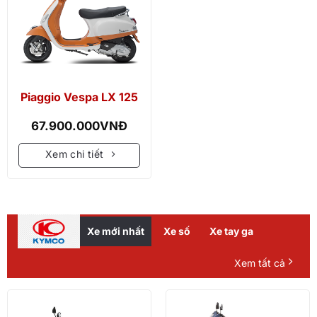
Piaggio Vespa LX 125
67.900.000
VNĐ
Xem chi tiết
Xe mới nhất
Xe số
Xe tay ga
Xem tất cả