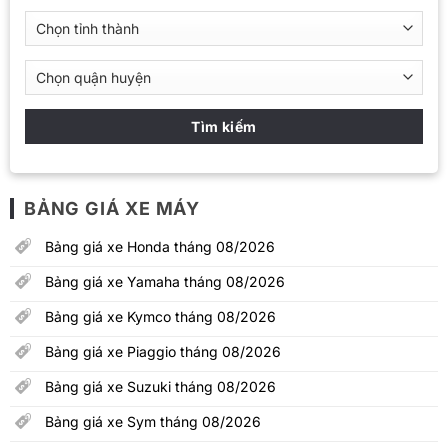
Giá đại lý
Giá xe Honda SH 2026
Giá đề xuất
bao giấy
Giá xe SH 125i phanh
71.790.000
91.000.000
CBS 2026
Giá xe SH 125i phanh
79.790.000
98.000.000
ABS 2026
BẢNG GIÁ XE MÁY
Giá xe SH 150i phanh
90.290.000
114.000.000
CBS 2026
Bảng giá xe Honda tháng 08/2026
Giá xe SH 150i phanh
Bảng giá xe Yamaha tháng 08/2026
98.290.000
125.000.000
ABS 2026
Bảng giá xe Kymco tháng 08/2026
Giá xe SH 150i ABS
99.490.000
129.000.000
Bảng giá xe Piaggio tháng 08/2026
bản Đặc biệt 2026
Bảng giá xe Suzuki tháng 08/2026
Giá xe SH 150i ABS
99.990.000
132.000.000
Bảng giá xe Sym tháng 08/2026
bản Thể thao 2026