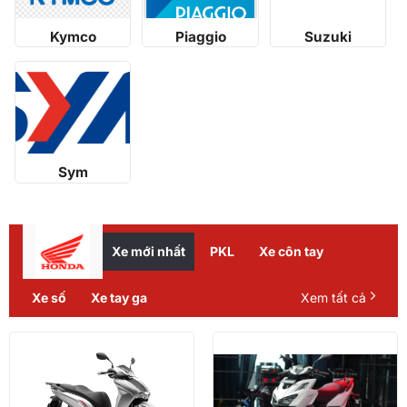
Kymco
Piaggio
Suzuki
Sym
Xe mới nhất
PKL
Xe côn tay
Xe số
Xe tay ga
Xem tất cả