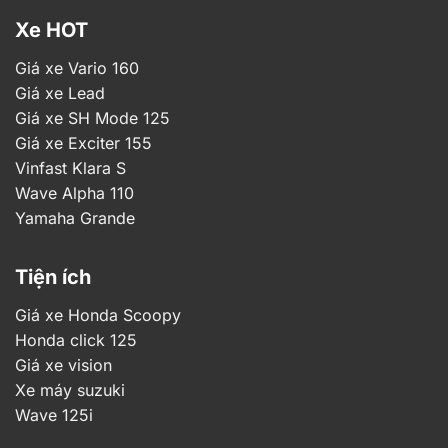
Fi
Xe HOT
Bảng giá xe côn tay Honda 2026
Giá xe Vario 160
Giá đại lý
Giá xe Lead
Giá xe Winner X 2026
Giá đề xuất
bao giấy
Giá xe SH Mode 125
Giá xe Exciter 155
Giá xe Winner X 2026
46.090.000
45.000.000
Vinfast Klara S
bản Tiêu chuẩn CBS
Wave Alpha 110
Giá xe Winner X 2026
Yamaha Grande
ABS bản Thể thao (Đỏ
49.990.000
48.000.000
Đen )
Tiện ích
Giá xe Winner X 2026
Giá xe Honda Scoopy
ABS bản Đặc biệt (Đen
50.490.000
48.500.000
Honda click 125
vàng, Bạc đen xanh, Đỏ
Giá xe vision
đen xanh)
Xe máy suzuki
Giá xe Honda
Giá đại lý
Wave 125i
Giá đề xuất
CBR150R 2026
bao giấy