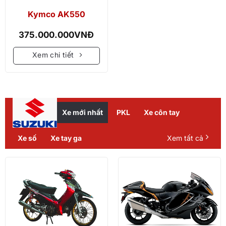
Kymco AK550
375.000.000
VNĐ
Xem chi tiết
Xe mới nhất
PKL
Xe côn tay
Xe số
Xe tay ga
Xem tất cả