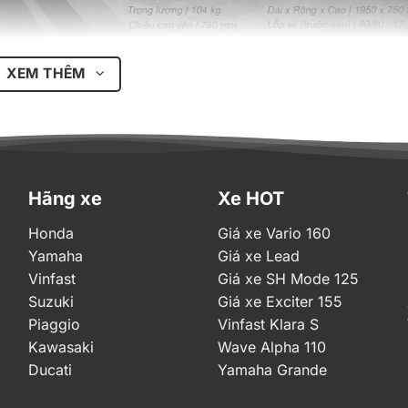
 ảnh: Kymco Việt Nam
XEM THÊM
0 VNĐ
ipe 50
 Hi mới nhất hôm nay 2026
Hãng xe
Xe HOT
Honda
Giá xe Vario 160
ù hợp với nữ giới và học sinh sinh viên, đối thủ
Yamaha
Giá xe Lead
Vinfast
Giá xe SH Mode 125
Suzuki
Giá xe Exciter 155
h 110 phân khối, sử dụng đèn pha halogen, cặp xi
Piaggio
Vinfast Klara S
hậu vuốt nhọn rất đẹp mắt và thu hút.
Kawasaki
Wave Alpha 110
ng bị động cơ một xi-lanh dung tích 50 phân k
Ducati
Yamaha Grande
i vòng tua máy 8.500 vòng/phút, mô-men xoắn cực