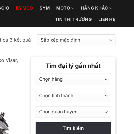
GGIO
KYMCO
SYM
MOTO
HÃNG KHÁC
TIN THỊ TRƯỜNG
LIÊN HỆ
ất cả 3 kết quả
o Visar,
Tìm đại lý gần nhất