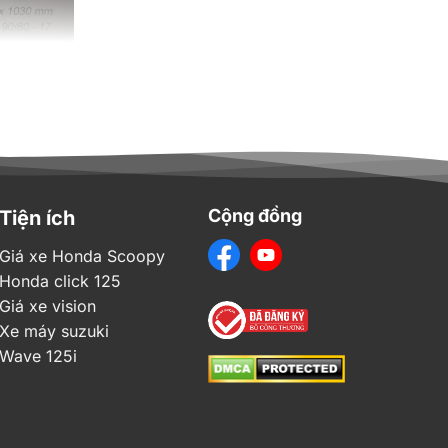
Cộng đồng
Tiện ích
Giá xe Honda Scoopy
 nặng ký
Honda click 125
Giá xe vision
Xe máy suzuki
-nhan cỡ
Wave 125i
hối, làm
 đại 3,5