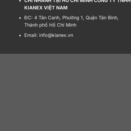
CHI NHÁNH TẠI HỒ CHÍ MINH CÔNG TY TNHH
Nm tại 7.000 vòng/phút. Theo công bố của 
KIANEX VIỆT NAM
km.
ĐC: 4 Tân Canh, Phường 1, Quận Tân Bình,
Thành phố Hồ Chí Minh
Email:
info@kianex.vn