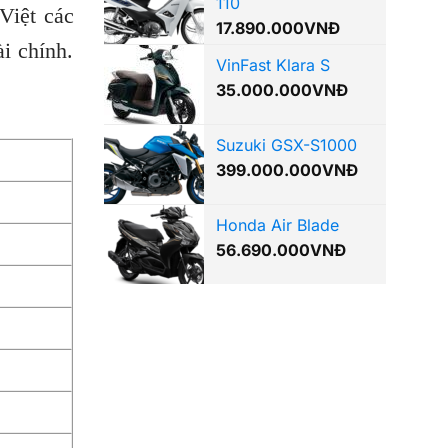
110
Việt các
17.890.000
VNĐ
i chính.
VinFast Klara S
35.000.000
VNĐ
Suzuki GSX-S1000
399.000.000
VNĐ
Honda Air Blade
56.690.000
VNĐ