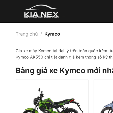
Bỏ
qua
nội
dung
Trang chủ
/
Kymco
Giá xe máy Kymco tại đại lý trên toàn quốc kèm ư
Kymco AK550 chi tiết đánh giá kèm thông số kỹ th
Bảng giá xe Kymco mới nh