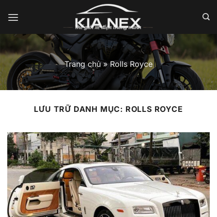
Bỏ
qua
nội
dung
Trang chủ
»
Rolls Royce
LƯU TRỮ DANH MỤC:
ROLLS ROYCE