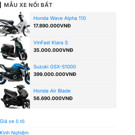
MẪU XE NỔI BẤT
Honda Wave Alpha 110
17.890.000
VNĐ
VinFast Klara S
35.000.000
VNĐ
Suzuki GSX-S1000
399.000.000
VNĐ
Honda Air Blade
56.690.000
VNĐ
Giá xe ô tô
Kinh Nghiệm