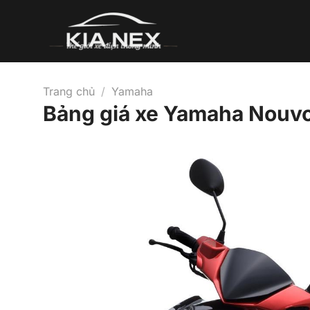
Bỏ
qua
nội
dung
Trang chủ
/
Yamaha
Bảng giá xe Yamaha Nouvo