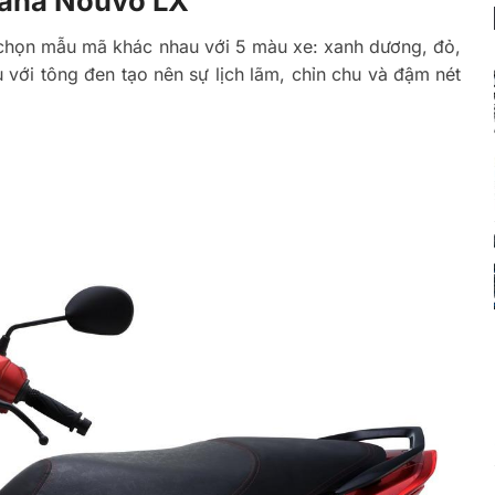
maha Nouvo LX
chọn mẫu mã khác nhau với 5 màu xe: xanh dương, đỏ,
ới tông đen tạo nên sự lịch lãm, chỉn chu và đậm nét