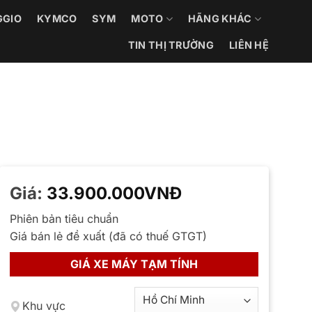
GGIO
KYMCO
SYM
MOTO
HÃNG KHÁC
TIN THỊ TRƯỜNG
LIÊN HỆ
Giá:
33.900.000
VNĐ
Phiên bản tiêu chuẩn
Giá bán lẻ đề xuất (đã có thuế GTGT)
GIÁ XE MÁY TẠM TÍNH
Khu vực