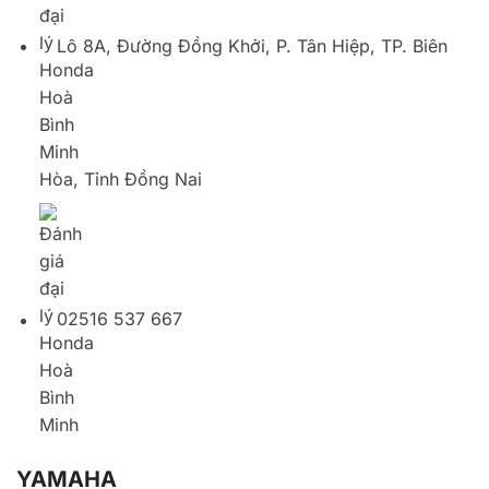
02516 537 667
YAMAHA
YAMAHA Công Thành 7
427 Đại lộ Bình Dương, Phú Cường, Thủ Dầu Một,