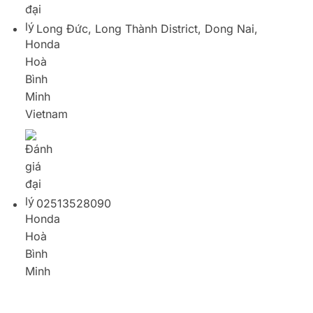
02513528090
HONDA
HEAD Honda Hòa Bình Minh 4
Số 68/13, Khu phố Bình Phước B, P, Bình Dương