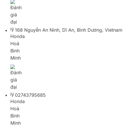
02743795685
Piaggio Vespa Công Thành – Bình Dương
377 Đại lộ Bình Dương, Chánh Mỹ, Thủ Dầu Một,