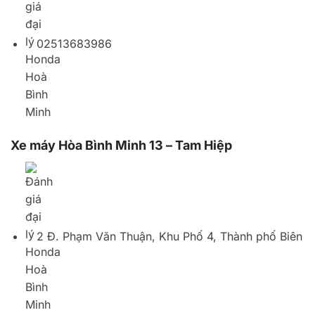
2 Đ. Phạm Văn Thuận, Khu Phố 4, Thành phố Biên
Hòa, Đồng Nai, Vietnam
02518822048