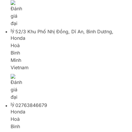
02763846679
Xe máy Hòa Bình Minh 22 – Trảng Dài
9/20, Tổ 48, KP.3, Trảng Dài, Biên Hòa đồng Nai