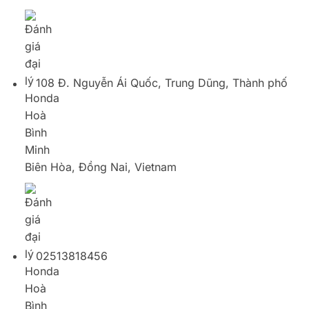
Biên Hòa, Đồng Nai, Vietnam
02513818456
Honda Hoà Bình Minh có uy tín không?
Giá xe tại Honda Hoà Bình Minh
Theo ghi nhận, giá
xe
Honda
Hoà Bình Minh ở mức khá – tốt: Các dòng xe
HOT như
Vision
, Air
Blade
, SH cao hơn giá đề xuất từ
1-3 triệu đồng, các dòng xe số như Blade,
Wave Alpha
,
Future, Winner X có giá tốt (bằng hoặc thấp hơn so với
giá đề xuất từ nhà máy). Các dòng xe máy nhập khẩu