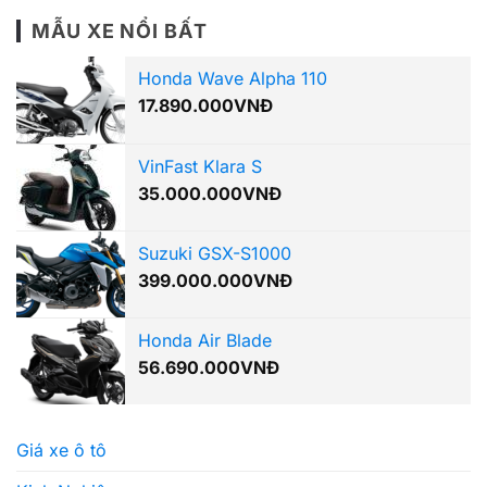
MẪU XE NỔI BẤT
Honda Wave Alpha 110
17.890.000
VNĐ
VinFast Klara S
35.000.000
VNĐ
Suzuki GSX-S1000
399.000.000
VNĐ
Honda Air Blade
56.690.000
VNĐ
Giá xe ô tô