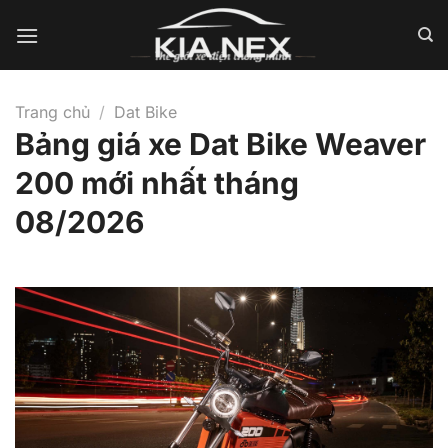
Bỏ
qua
nội
dung
Trang chủ
/
Dat Bike
Bảng giá xe Dat Bike Weaver
200 mới nhất tháng
08/2026