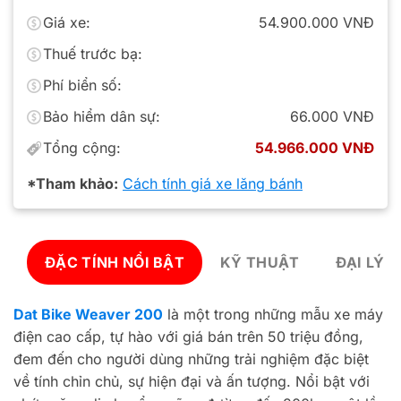
Giá xe:
54.900.000 VNĐ
Thuế trước bạ:
Phí biển số:
Bảo hiểm dân sự:
66.000 VNĐ
Tổng cộng:
54.966.000 VNĐ
*Tham khảo:
Cách tính giá xe lăng bánh
ĐẶC TÍNH NỔI BẬT
KỸ THUẬT
ĐẠI LÝ 
Dat Bike Weaver 200
là một trong những mẫu xe máy
điện cao cấp, tự hào với giá bán trên 50 triệu đồng,
đem đến cho người dùng những trải nghiệm đặc biệt
về tính chỉn chủ, sự hiện đại và ấn tượng. Nổi bật với