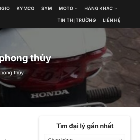
GGIO
KYMCO
SYM
MOTO
HÃNG KHÁC
TIN THỊ TRƯỜNG
LIÊN HỆ
 phong thủy
phong thủy
Tìm đại lý gần nhất