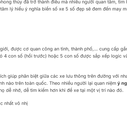
phong thủy đã trở thành điều mà nhiều người quan tâm, tìm 
 tâm lý hiểu ý nghĩa biển số xe 5 số đẹp sẽ đem đến may mắ
 giới, được cơ quan công an tỉnh, thành phố,… cung cấp gắn
ó 4 con số (hồi trước) hoặc 5 con số được sắp xếp logic v
ích giúp phân biệt giữa các xe lưu thông trên đường với nh
ành nào trên toàn quốc. Theo nhiều người lại quan niệm
ý ng
họ dễ nhớ, dễ tìm kiếm hơn khi để xe tại một vị trí nào đó.
c nhất vô nhị