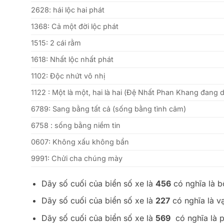
2628: hái lộc hai phát
1368: Cả một đời lộc phát
1515: 2 cái rằm
1618: Nhất lộc nhất phát
1102: Độc nhứt vô nhị
1122 : Một là một, hai là hai (Đệ Nhất Phan Khang đang 
6789: Sang bằng tất cả (sống bằng tình cảm)
6758 : sống bằng niềm tin
0607: Không xấu không bẩn
9991: Chửi cha chúng mày
Dãy số cuối của biển số xe là
456
có nghĩa là b
Dãy số cuối của biển số xe là
227
có nghĩa là v
Dãy số cuối của biển số xe là
569
có nghĩa là p