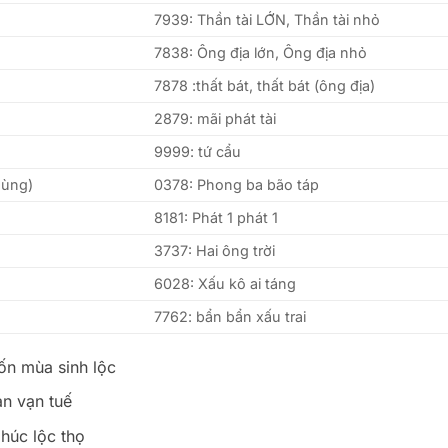
7939: Thần tài LỚN, Thần tài nhỏ
7838: Ông địa lớn, Ông địa nhỏ
7878 :thất bát, thất bát (ông địa)
2879: mãi phát tài
9999: tứ cẩu
dùng)
0378: Phong ba bão táp
8181: Phát 1 phát 1
3737: Hai ông trời
6028: Xấu kô ai táng
7762: bẩn bẩn xấu trai
ốn mùa sinh lộc
ạn vạn tuế
húc lộc thọ