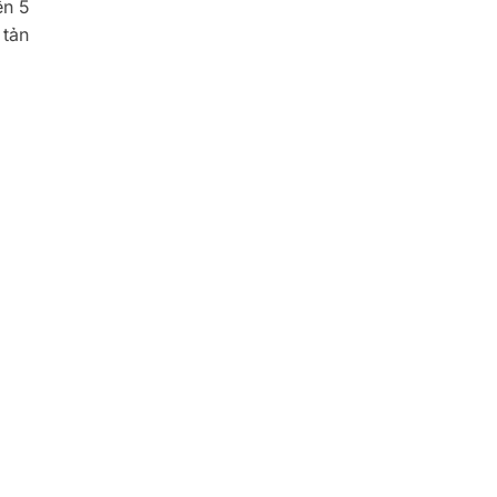
ên 5
 tản