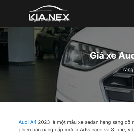
Bỏ
qua
nội
dung
Giá xe Aud
Trang
Audi A4
2023 là một mẫu xe sedan hạng sang cỡ nh
phiên bản nâng cấp mới là Advanced và S Line, với