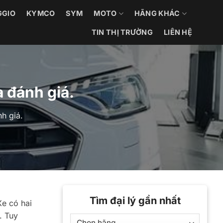
GGIO
KYMCO
SYM
MOTO
HÃNG KHÁC
TIN THỊ TRƯỜNG
LIÊN HỆ
à đánh giá.
nh giá.
Tìm đại lý gần nhất
Xe có hai
. Tuy