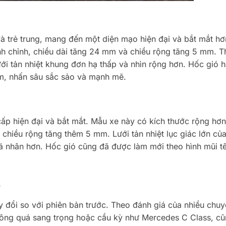
à trẻ trung, mang đến một diện mạo hiện đại và bắt mắt hơ
nh chỉnh, chiều dài tăng 24 mm và chiều rộng tăng 5 mm. Th
 lưới tản nhiệt khung đơn hạ thấp và nhìn rộng hơn. Hốc gió 
ểm, nhấn sâu sắc sảo và mạnh mẽ.
ấp hiện đại và bắt mắt. Mẫu xe này có kích thước rộng hơn
 chiều rộng tăng thêm 5 mm. Lưới tản nhiệt lục giác lớn củ
á nhân hơn. Hốc gió cũng đã được làm mới theo hình mũi tê
3
 đổi so với phiên bản trước. Theo đánh giá của nhiều chuy
hông quá sang trọng hoặc cầu kỳ như Mercedes C Class, c