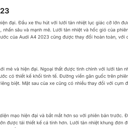
023
iện đại. Đầu xe thu hút với lưới tản nhiệt lục giác cỡ lớn đư
i, nhấn sâu và mạnh mẽ. Lưới tản nhiệt và hốc gió của phiê
trước của Audi A4 2023 cũng được thay đổi hoàn toàn, với 
mẻ và hiện đại. Ngoại thất được tinh chỉnh với lưới tản nh
rước có thiết kế khối tinh tế. Đường viền gân guốc trên phiê
iêng biệt. Mặt sau của xe cũng có nhiều thay đổi với cụm 
iện mạo hiện đại và bắt mắt hơn so với phiên bản trước. 
 lớn được tái thiết kế cá tính hơn. Lưới tản nhiệt khung đơn 