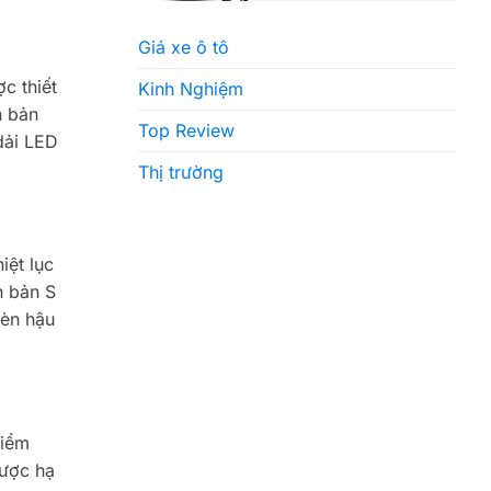
Giá xe ô tô
ợc thiết
Kinh Nghiệm
n bản
Top Review
dải LED
Thị trường
iệt lục
n bản S
đèn hậu
Điểm
được hạ