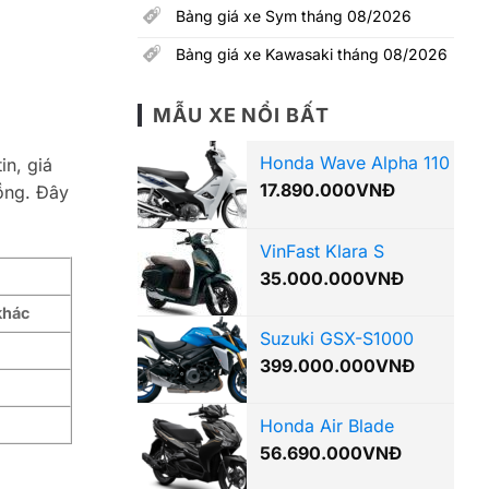
Bảng giá xe Sym tháng 08/2026
Bảng giá xe Kawasaki tháng 08/2026
MẪU XE NỔI BẤT
Honda Wave Alpha 110
in, giá
17.890.000
VNĐ
ồng. Đây
VinFast Klara S
35.000.000
VNĐ
khác
Suzuki GSX-S1000
399.000.000
VNĐ
Honda Air Blade
56.690.000
VNĐ