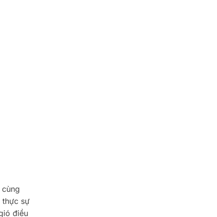
g cùng
 thực sự
gió điều