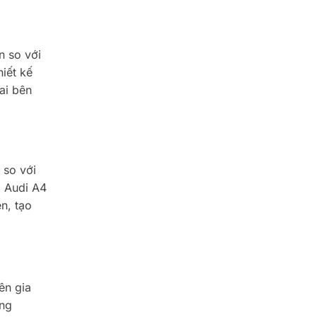
n so với
iết kế
hai bên
 so với
a Audi A4
n, tạo
ên gia
ũng