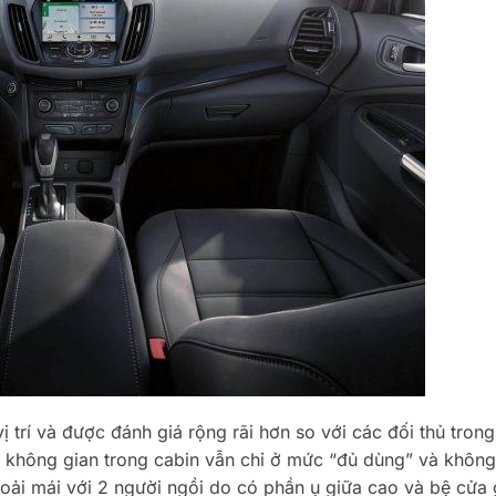
 trí và được đánh giá rộng rãi hơn so với các đối thủ tron
 không gian trong cabin vẫn chỉ ở mức “đủ dùng” và không
hoải mái với 2 người ngồi do có phần ụ giữa cao và bệ cửa 