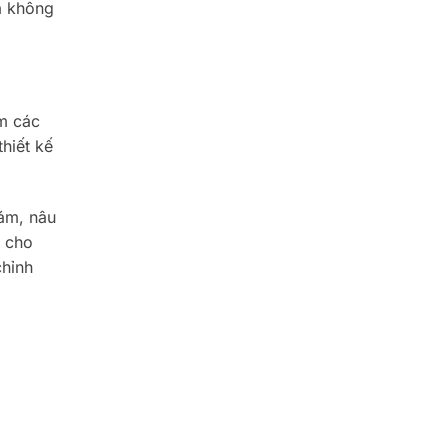
a không
ém các
hiết kế
ám, nâu
a cho
chỉnh