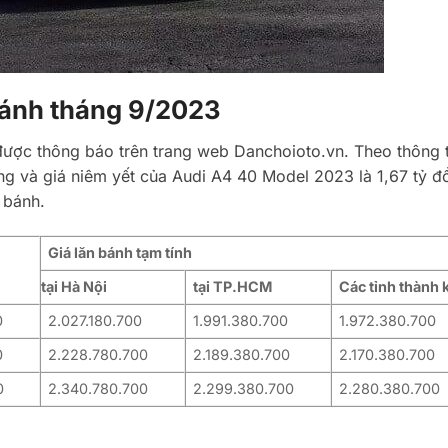
 bánh tháng 9/2023
ược thông báo trên trang web Danchoioto.vn. Theo thông t
ng và giá niêm yết của Audi A4 40 Model 2023 là 1,67 tỷ đ
 bánh.
Giá lăn bánh
tạm tính
tại Hà Nội
tại TP.HCM
Các tỉnh thành 
0
2.027.180.700
1.991.380.700
1.972.380.700
0
2.228.780.700
2.189.380.700
2.170.380.700
0
2.340.780.700
2.299.380.700
2.280.380.700