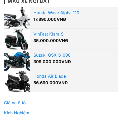
MẪU XE NỔI BẤT
Honda Wave Alpha 110
17.890.000
VNĐ
VinFast Klara S
35.000.000
VNĐ
Suzuki GSX-S1000
399.000.000
VNĐ
Honda Air Blade
56.690.000
VNĐ
Giá xe ô tô
Kinh Nghiệm