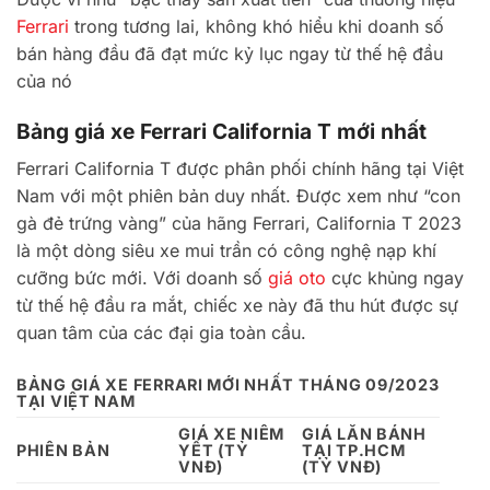
Ferrari
trong tương lai, không khó hiểu khi doanh số
bán hàng đầu đã đạt mức kỷ lục ngay từ thế hệ đầu
của nó
Bảng giá xe Ferrari California T mới nhất
Ferrari California T được phân phối chính hãng tại Việt
Nam với một phiên bản duy nhất. Được xem như “con
gà đẻ trứng vàng” của hãng Ferrari, California T 2023
là một dòng siêu xe mui trần có công nghệ nạp khí
cưỡng bức mới. Với doanh số
giá oto
cực khủng ngay
từ thế hệ đầu ra mắt, chiếc xe này đã thu hút được sự
quan tâm của các đại gia toàn cầu.
BẢNG GIÁ
XE
FERRARI
MỚI NHẤT THÁNG 09/2023
TẠI VIỆT NAM
GIÁ
XE NIÊM
GIÁ
LĂN BÁNH
PHIÊN
BẢN
YẾT (TỶ
TẠI TP.HCM
VNĐ)
(TỶ VNĐ)