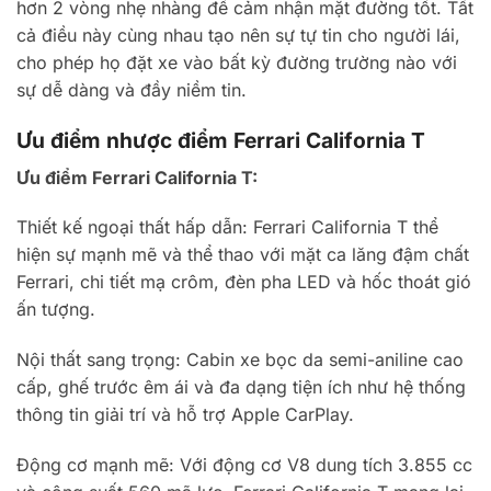
hơn 2 vòng nhẹ nhàng để cảm nhận mặt đường tốt. Tất
cả điều này cùng nhau tạo nên sự tự tin cho người lái,
cho phép họ đặt xe vào bất kỳ đường trường nào với
sự dễ dàng và đầy niềm tin.
Ưu điểm nhược điểm Ferrari California T
Ưu điểm Ferrari California T:
Thiết kế ngoại thất hấp dẫn: Ferrari California T thể
hiện sự mạnh mẽ và thể thao với mặt ca lăng đậm chất
Ferrari, chi tiết mạ crôm, đèn pha LED và hốc thoát gió
ấn tượng.
Nội thất sang trọng: Cabin xe bọc da semi-aniline cao
cấp, ghế trước êm ái và đa dạng tiện ích như hệ thống
thông tin giải trí và hỗ trợ Apple CarPlay.
Động cơ mạnh mẽ: Với động cơ V8 dung tích 3.855 cc