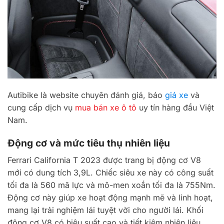
Autibike là website chuyên đánh giá, báo
giá xe
và
cung cấp dịch vụ
mua bán xe ô tô
uy tín hàng đầu Việt
Nam.
Động cơ và mức tiêu thụ nhiên liệu
Ferrari California T 2023 được trang bị động cơ V8
mới có dung tích 3,9L. Chiếc siêu xe này có công suất
tối đa là 560 mã lực và mô-men xoắn tối đa là 755Nm.
Động cơ này giúp xe hoạt động mạnh mẽ và linh hoạt,
mang lại trải nghiệm lái tuyệt vời cho người lái. Khối
động cơ V8 có hiệu suất cao và tiết kiệm nhiên liệu,