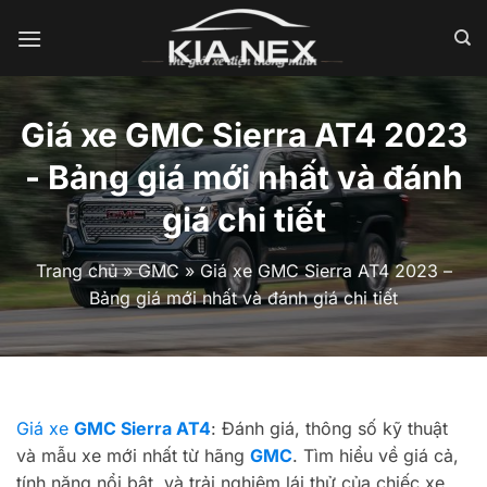
Bỏ
qua
nội
dung
Giá xe GMC Sierra AT4 2023
- Bảng giá mới nhất và đánh
giá chi tiết
Trang chủ
»
GMC
»
Giá xe GMC Sierra AT4 2023 –
Bảng giá mới nhất và đánh giá chi tiết
Giá xe
GMC Sierra AT4
: Đánh giá, thông số kỹ thuật
và mẫu xe mới nhất từ hãng
GMC
. Tìm hiểu về giá cả,
tính năng nổi bật, và trải nghiệm lái thử của chiếc xe