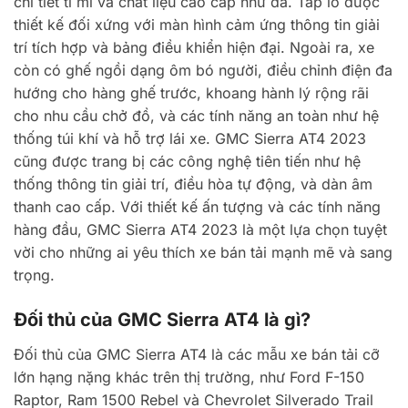
chi tiết tỉ mỉ và chất liệu cao cấp như da. Táp lô được
thiết kế đối xứng với màn hình cảm ứng thông tin giải
trí tích hợp và bảng điều khiển hiện đại. Ngoài ra, xe
còn có ghế ngồi dạng ôm bó người, điều chỉnh điện đa
hướng cho hàng ghế trước, khoang hành lý rộng rãi
cho nhu cầu chở đồ, và các tính năng an toàn như hệ
thống túi khí và hỗ trợ lái xe. GMC Sierra AT4 2023
cũng được trang bị các công nghệ tiên tiến như hệ
thống thông tin giải trí, điều hòa tự động, và dàn âm
thanh cao cấp. Với thiết kế ấn tượng và các tính năng
hàng đầu, GMC Sierra AT4 2023 là một lựa chọn tuyệt
vời cho những ai yêu thích xe bán tải mạnh mẽ và sang
trọng.
Đối thủ của GMC Sierra AT4 là gì?
Đối thủ của GMC Sierra AT4 là các mẫu xe bán tải cỡ
lớn hạng nặng khác trên thị trường, như Ford F-150
Raptor, Ram 1500 Rebel và Chevrolet Silverado Trail