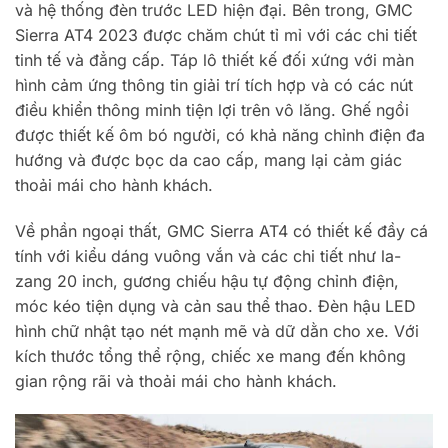
và hệ thống đèn trước LED hiện đại. Bên trong, GMC
Sierra AT4 2023 được chăm chút tỉ mỉ với các chi tiết
tinh tế và đẳng cấp. Táp lô thiết kế đối xứng với màn
hình cảm ứng thông tin giải trí tích hợp và có các nút
điều khiển thông minh tiện lợi trên vô lăng. Ghế ngồi
được thiết kế ôm bó người, có khả năng chỉnh điện đa
hướng và được bọc da cao cấp, mang lại cảm giác
thoải mái cho hành khách.
Về phần ngoại thất, GMC Sierra AT4 có thiết kế đầy cá
tính với kiểu dáng vuông vắn và các chi tiết như la-
zang 20 inch, gương chiếu hậu tự động chỉnh điện,
móc kéo tiện dụng và cản sau thể thao. Đèn hậu LED
hình chữ nhật tạo nét mạnh mẽ và dữ dằn cho xe. Với
kích thước tổng thể rộng, chiếc xe mang đến không
gian rộng rãi và thoải mái cho hành khách.