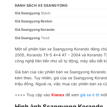
DANH SÁCH
XE SSANGYONG
Giá Ssangyong
Stavic
Giá Ssangyong Rexton
Giá Ssangyong Korando
Giá Ssangyong
Tivoli
Một số phiên bản xe Ssangyong Korando đáng ch
2005, Korando TX-5 4×4 AT – 2004 và Korando TX
công nghệ tiên tiến như số tự động, máy dầu tiết ki
Giá bán của các phiên bản xe Ssangyong Korando t
kèm theo. Tuy nhiên, giá của xe Ssangyong Korand
triệu đồng. Ngoài ra, việc mua các phiên bản xe c
>>>> Truy cập vào
Kianex
để xem
giá xe ô tô
mới
Hình ảnh Ssangyong Korando