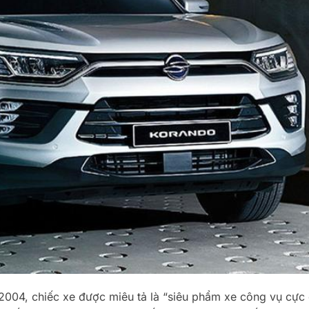
04, chiếc xe được miêu tả là “siêu phẩm xe công vụ cực 