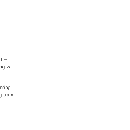
T –
ng và
 năng
g trăm