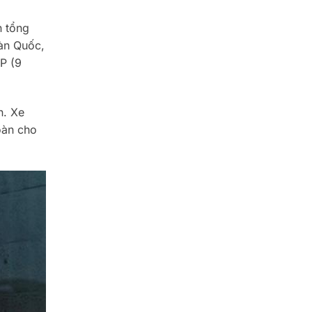
n tổng
àn Quốc,
P (9
n. Xe
oàn cho