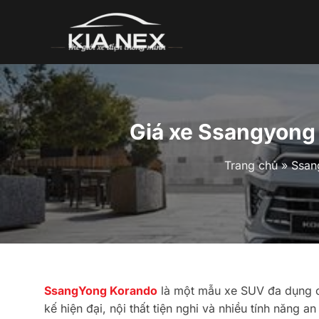
Bỏ
qua
nội
dung
Giá xe Ssangyong 
Trang chủ
»
Ssan
SsangYong Korando
là một mẫu xe SUV đa dụng c
kế hiện đại, nội thất tiện nghi và nhiều tính năng an