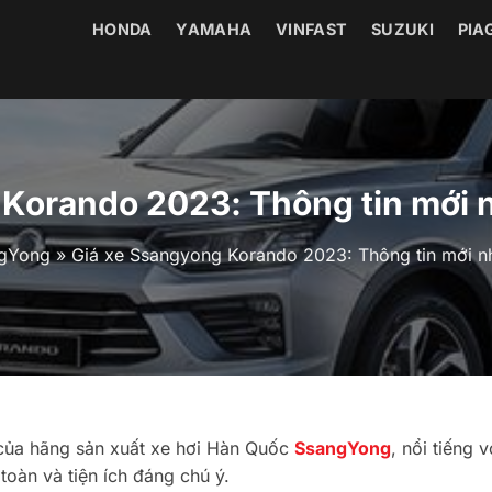
HONDA
YAMAHA
VINFAST
SUZUKI
PIA
Korando 2023: Thông tin mới n
gYong
»
Giá xe Ssangyong Korando 2023: Thông tin mới nh
ủa hãng sản xuất xe hơi Hàn Quốc
SsangYong
, nổi tiếng v
 toàn và tiện ích đáng chú ý.