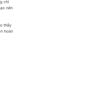
g chỉ
tạo nên
o thấy
họn hoàn