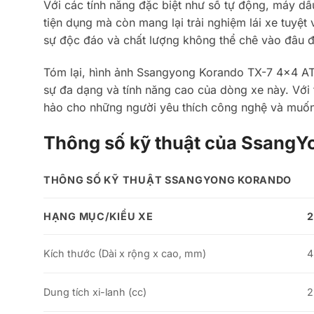
Với các tính năng đặc biệt như số tự động, máy dầu
tiện dụng mà còn mang lại trải nghiệm lái xe tuyệt 
sự độc đáo và chất lượng không thể chê vào đâu 
Tóm lại, hình ảnh Ssangyong Korando TX-7 4×4 A
sự đa dạng và tính năng cao của dòng xe này. Với th
hảo cho những người yêu thích công nghệ và muốn c
Thông số kỹ thuật của SsangY
THÔNG SỐ KỸ THUẬT SSANGYONG KORANDO
HẠNG MỤC/KIỂU XE
2
Kích thước (Dài x rộng x cao, mm)
4
Dung tích xi-lanh (cc)
2