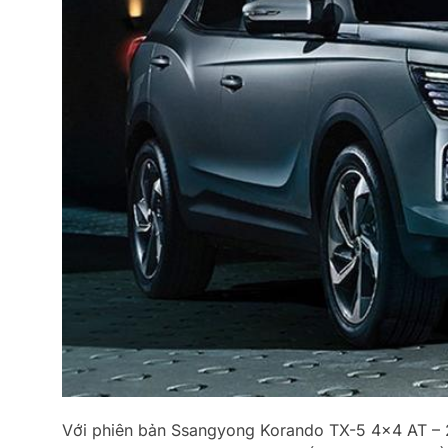
Với phiên bản Ssangyong Korando TX-5 4×4 AT – 20