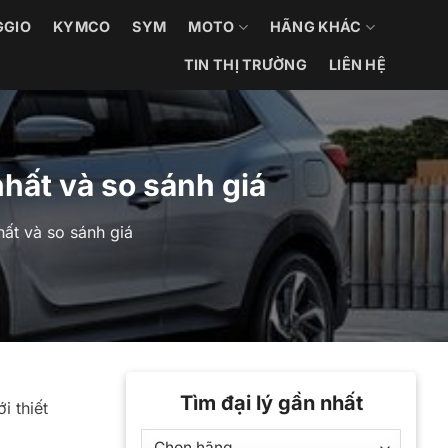
GGIO
KYMCO
SYM
MOTO
HÃNG KHÁC
TIN THỊ TRƯỜNG
LIÊN HỆ
hất và so sánh giá
ất và so sánh giá
Tìm đại lý gần nhất
ới thiết