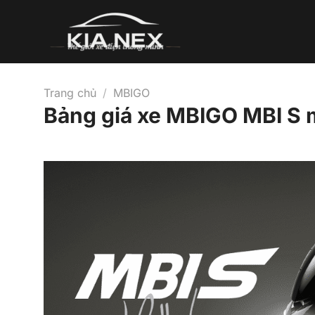
Bỏ
qua
nội
dung
Trang chủ
/
MBIGO
Bảng giá xe MBIGO MBI S 