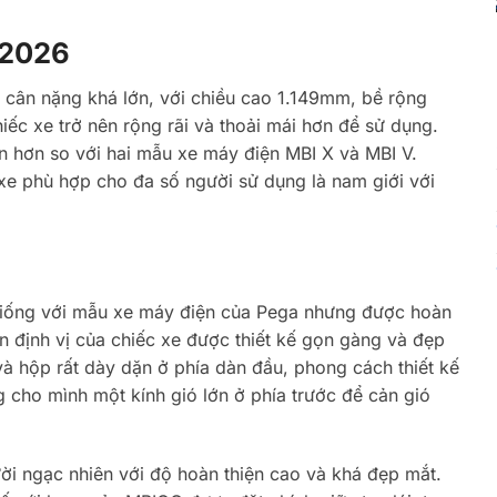
S 2026
 cân nặng khá lớn, với chiều cao 1.149mm, bề rộng
ếc xe trở nên rộng rãi và thoải mái hơn để sử dụng.
ớn hơn so với hai mẫu xe máy điện MBI X và MBI V.
xe phù hợp cho đa số người sử dụng là nam giới với
 giống với mẫu xe máy điện của Pega nhưng được hoàn
èn định vị của chiếc xe được thiết kế gọn gàng và đẹp
và hộp rất dày dặn ở phía dàn đầu, phong cách thiết kế
g cho mình một kính gió lớn ở phía trước để cản gió
ười ngạc nhiên với độ hoàn thiện cao và khá đẹp mắt.