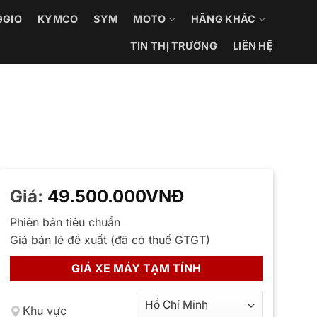
GGIO
KYMCO
SYM
MOTO
HÃNG KHÁC
TIN THỊ TRƯỜNG
LIÊN HỆ
Giá:
49.500.000
VNĐ
Phiên bản tiêu chuẩn
Giá bán lẻ đề xuất (đã có thuế GTGT)
GIÁ XE MÁY TẠM TÍNH
Khu vực