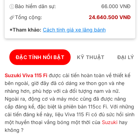
Bảo hiểm dân sự:
66.000 VNĐ
Tổng cộng:
24.640.500 VNĐ
*Tham khảo:
Cách tính giá xe lăng bánh
ĐẶC TÍNH NỔI BẬT
KỸ THUẬT
ĐẠI LÝ 
Suzuki Viva 115 Fi
được cải tiến hoàn toàn về thiết kế
bên ngoài, giờ đây đã có dáng xe thon gọn và nhẹ
nhàng hơn, phù hợp với cả đối tượng nam và nữ.
Ngoài ra, động cơ và máy móc cũng đã được nâng
cấp đáng kể, đặc biệt là phiên bản 115cc Fi. Với những
cải tiến đáng kể này, liệu Viva 115 Fi có đủ sức hồi sinh
một huyền thoại vắng bóng một thời của
Suzuki
hay
không ?