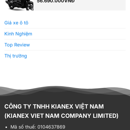
56.690.000
VNĐ
Giá xe ô tô
Kinh Nghiệm
Top Review
Thị trường
CÔNG TY TNHH KIANEX VIỆT NAM
(KIANEX VIET NAM COMPANY LIMITED)
Mã số thuế: 0104637869