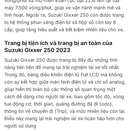
vòng/phút và mô-men xoắn cực đại 22,6 Nm tại tua
máy 7.500 vòng/phút, giúp xe vận hành mạnh mẽ và
linh hoạt. Ngoài ra, Suzuki Gixxer 250 còn được trang
bị hệ thống phun xăng điện tử và hộp số côn tay 6
cấp, giúp tăng hiệu suất và tiết kiệm nhiên liệu cho xe.
Trang bị tiện ích và trang bị an toàn của
Suzuki Gixxer 250 2023
Suzuki Gixxer 250 được trang bị đầy đủ những tính
năng tiên tiến để mang lại trải nghiệm lái xe tốt nhất.
Trong đó, bảng điều khiển điện tử Full LCD mà không
còn sự kết hợp giữa màn hình điện tử và chỉ số analog,
giúp hiển thị toàn bộ các thông số quan trọng một
cách dễ dàng cho người lái xe, bao gồm tốc độ, vòng
tua động cơ, thời gian, quãng đường đã đi (odo),
thông tin về chuyến đi (Trip), và mức nhiên liệu còn lại.
Điều này mang lại trải nghiệm lái xe hoàn hảo hơn cho
người sử dụng