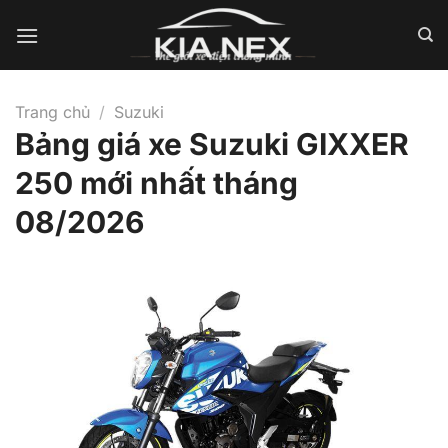
Bỏ
qua
nội
dung
Trang chủ
/
Suzuki
Bảng giá xe Suzuki GIXXER
250 mới nhất tháng
08/2026