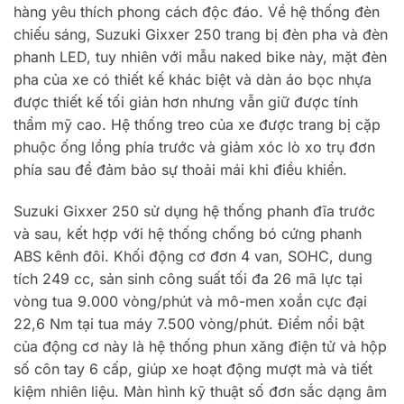
hàng yêu thích phong cách độc đáo. Về hệ thống đèn
chiếu sáng, Suzuki Gixxer 250 trang bị đèn pha và đèn
phanh LED, tuy nhiên với mẫu naked bike này, mặt đèn
pha của xe có thiết kế khác biệt và dàn áo bọc nhựa
được thiết kế tối giản hơn nhưng vẫn giữ được tính
thẩm mỹ cao. Hệ thống treo của xe được trang bị cặp
phuộc ống lồng phía trước và giảm xóc lò xo trụ đơn
phía sau để đảm bảo sự thoải mái khi điều khiển.
Suzuki Gixxer 250 sử dụng hệ thống phanh đĩa trước
và sau, kết hợp với hệ thống chống bó cứng phanh
ABS kênh đôi. Khối động cơ đơn 4 van, SOHC, dung
tích 249 cc, sản sinh công suất tối đa 26 mã lực tại
vòng tua 9.000 vòng/phút và mô-men xoắn cực đại
22,6 Nm tại tua máy 7.500 vòng/phút. Điểm nổi bật
của động cơ này là hệ thống phun xăng điện tử và hộp
số côn tay 6 cấp, giúp xe hoạt động mượt mà và tiết
kiệm nhiên liệu. Màn hình kỹ thuật số đơn sắc dạng âm