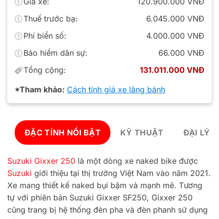
Giá xe:
120.900.000 VNĐ
Thuế trước bạ:
6.045.000 VNĐ
Phí biển số:
4.000.000 VNĐ
Bảo hiểm dân sự:
66.000 VNĐ
Tổng cộng:
131.011.000 VNĐ
*Tham khảo:
Cách tính giá xe lăng bánh
ĐẶC TÍNH NỔI BẬT
KỸ THUẬT
ĐẠI LÝ 
Suzuki Gixxer 250
là một dòng xe naked bike được
Suzuki
giới thiệu tại thị trường Việt Nam vào năm 2021.
Xe mang thiết kế naked bụi bặm và mạnh mẽ. Tương
tự với phiên bản Suzuki Gixxer SF250, Gixxer 250
cũng trang bị hệ thống đèn pha và đèn phanh sử dụng