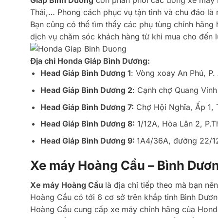
Giáp Bình Dương
còn phân phối các dòng xe máy nh
Thái,… Phong cách phục vụ tận tình và chu đáo là 
Bạn cũng có thể tìm thấy các phụ tùng chính hãng
dịch vụ chăm sóc khách hàng từ khi mua cho đến lú
Địa chỉ Honda Giáp Bình Dương:
Head Giáp Bình Dương 1
: Vòng xoay An Phú, P.
Head Giáp Bình Dương 2
: Cạnh chợ Quang Vinh
Head Giáp Bình Dương 7:
Chợ Hội Nghĩa, Ấp 1, T
Head Giáp Bình Dương 8:
1/12A, Hòa Lân 2, P.T
Head Giáp Bình Dương 9:
1A4/36A, đường 22/12
Xe máy Hoàng Cầu – Bình Dươ
Xe máy Hoàng Cầu
là địa chỉ tiếp theo mà bạn n
Hoàng Cầu có tới 6 cơ sở trên khắp tỉnh Bình Dươn
Hoàng Cầu cung cấp xe máy chính hãng của Honda