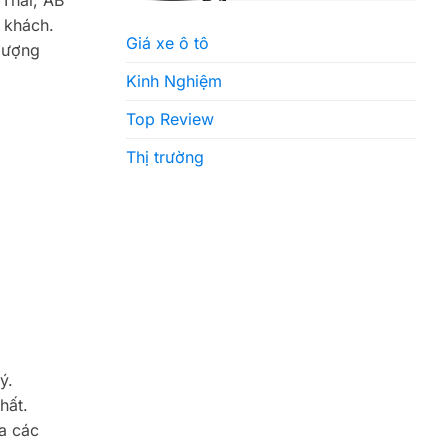
Thái, AB
 khách.
Giá xe ô tô
lượng
Kinh Nghiệm
Top Review
Thị trường
ý.
hất.
a các