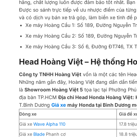
hãng, chất lượng luôn được đảm bảo tốt nhất. Bạn 
Được so sánh trực tiếp về ưu nhược điểm của từn
và có dịch vụ bán xe trả góp, làm biển xe tỉnh để
Xe máy Hoàng Cầu 1: Số 189, Đường Nguyễn Trã
Xe máy Hoàng Cầu 2: Số 189, Đường Nguyễn Trã
Xe máy Hoàng Cầu 3: Số 6, Đường ĐT746, TX T
Head Hoàng Việt – Hệ thống Ho
Công ty TNHH Hoàng Việt
vốn là một các tên Head
Những năm gần đây, Hoàng Việt đang dần dần tiếng
là
Showroom Hoàng Việt 5
tọa lạc tại Phường Phú
địa bàn TP.HCM
Địa chỉ Head Honda Hoàng Việt:
T.Bình Dương
Giá xe
máy Honda tại Bình Dương mớ
Dòng xe
Giá đề x
Giá xe
Wave Alpha 110
17.8 triệ
Giá xe
Blade
Phanh cơ
18.8 triệ