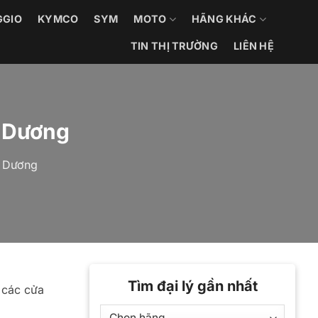
GGIO
KYMCO
SYM
MOTO
HÃNG KHÁC
TIN THỊ TRƯỜNG
LIÊN HỆ
h Dương
h Dương
Tìm đại lý gần nhất
 các cửa