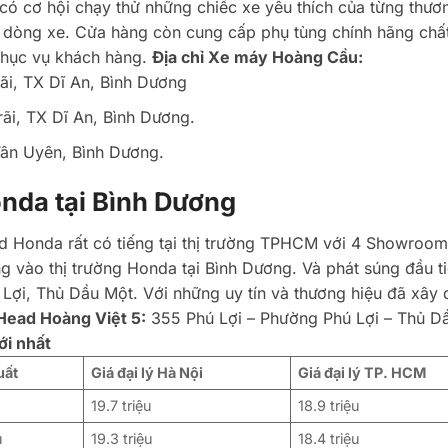
có cơ hội chạy thử những chiếc xe yêu thích của từng thươn
g dòng xe. Cửa hàng còn cung cấp phụ tùng chính hãng chấ
 phục vụ khách hàng.
Địa chỉ Xe máy Hoàng Cầu:
i, TX Dĩ An, Bình Dương
i, TX Dĩ An, Bình Dương.
ân Uyên, Bình Dương.
nda tại Bình Dương
 Honda rất có tiếng tại thị trường TPHCM với 4 Showroom 
 vào thị trường Honda tại Bình Dương. Và phát súng đầu t
 Lợi, Thủ Dầu Một. Với những uy tín và thương hiệu đã xây 
Head Hoàng Việt 5:
355 Phú Lợi – Phường Phú Lợi – Thủ D
i nhất
uất
Giá đại lý Hà Nội
Giá đại lý TP. HCM
u
19.7 triệu
18.9 triệu
u
19.3 triệu
18.4 triệu