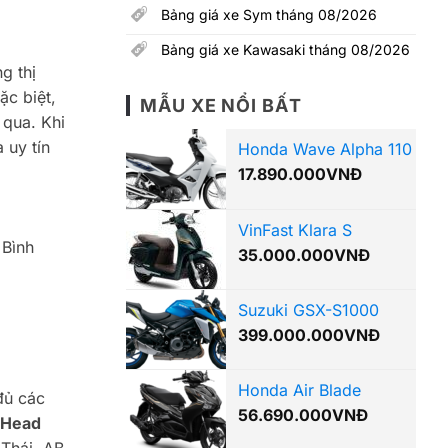
Bảng giá xe Sym tháng 08/2026
Bảng giá xe Kawasaki tháng 08/2026
g thị
ặc biệt,
MẪU XE NỔI BẤT
 qua. Khi
 uy tín
Honda Wave Alpha 110
17.890.000
VNĐ
VinFast Klara S
 Bình
35.000.000
VNĐ
Suzuki GSX-S1000
399.000.000
VNĐ
Honda Air Blade
đủ các
56.690.000
VNĐ
Head