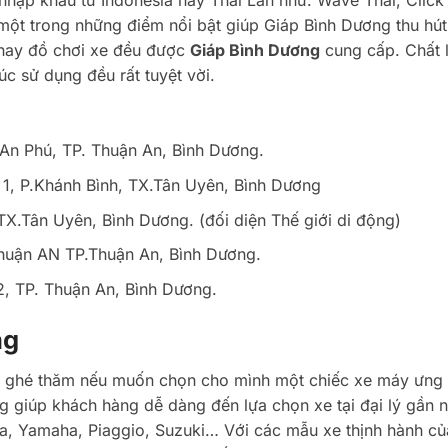
ập khẩu từ Indonesia hay Thái Lan như: Wave Thái, Click 
một trong những điểm nổi bật giúp Giáp Bình Dương thu hút
 hay đồ chơi xe đều được
Giáp Bình Dương
cung cấp. Chất 
c sử dụng đều rất tuyệt vời.
 An Phú, TP. Thuận An, Bình Dương.
 1, P.Khánh Bình, TX.Tân Uyên, Bình Dương
X.Tân Uyên, Bình Dương. (đối diện Thế giới di động)
huận AN TP.Thuận An, Bình Dương.
, TP. Thuận An, Bình Dương.
ng
ên ghé thăm nếu muốn chọn cho mình một chiếc xe máy ưng 
g giúp khách hàng dễ dàng đến lựa chọn xe tại đại lý gần n
, Yamaha, Piaggio, Suzuki… Với các mẫu xe thịnh hành củ