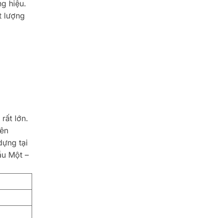
g hiệu.
t lượng
rất lớn.
iên
dựng tại
ầu Một –